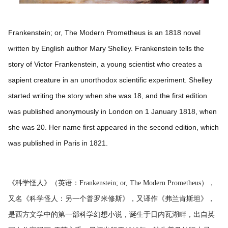
Frankenstein; or, The Modern Prometheus is an 1818 novel
written by English author Mary Shelley. Frankenstein tells the
story of Victor Frankenstein, a young scientist who creates a
sapient creature in an unorthodox scientific experiment. Shelley
started writing the story when she was 18, and the first edition
was published anonymously in London on 1 January 1818, when
she was 20. Her name first appeared in the second edition, which
was published in Paris in 1821.
《科学怪人》（英语：Frankenstein; or, The Modern Prometheus），
又名《科学怪人：另一个普罗米修斯》，又译作《弗兰肯斯坦》，
是西方文学中的第一部科学幻想小说，诞生于日内瓦湖畔，出自英